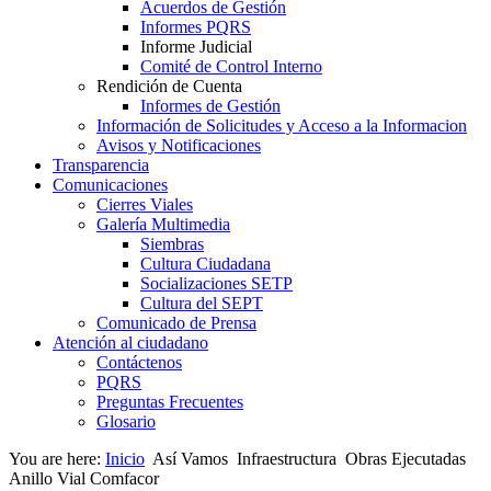
Acuerdos de Gestión
Informes PQRS
Informe Judicial
Comité de Control Interno
Rendición de Cuenta
Informes de Gestión
Información de Solicitudes y Acceso a la Informacion
Avisos y Notificaciones
Transparencia
Comunicaciones
Cierres Viales
Galería Multimedia
Siembras
Cultura Ciudadana
Socializaciones SETP
Cultura del SEPT
Comunicado de Prensa
Atención al ciudadano
Contáctenos
PQRS
Preguntas Frecuentes
Glosario
You are here:
Inicio
Así Vamos
Infraestructura
Obras Ejecutadas
Anillo Vial Comfacor