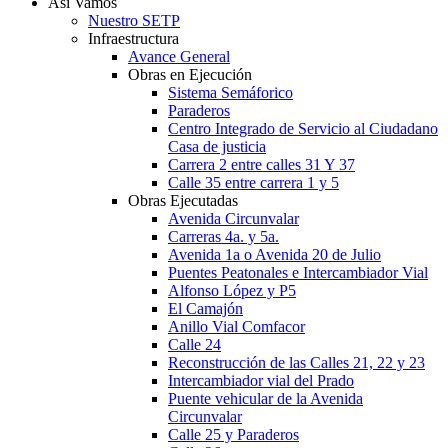
Así Vamos
Nuestro SETP
Infraestructura
Avance General
Obras en Ejecución
Sistema Semáforico
Paraderos
Centro Integrado de Servicio al Ciudadano
Casa de justicia
Carrera 2 entre calles 31 Y 37
Calle 35 entre carrera 1 y 5
Obras Ejecutadas
Avenida Circunvalar
Carreras 4a. y 5a.
Avenida 1a o Avenida 20 de Julio
Puentes Peatonales e Intercambiador Vial
Alfonso López y P5
El Camajón
Anillo Vial Comfacor
Calle 24
Reconstrucción de las Calles 21, 22 y 23
Intercambiador vial del Prado
Puente vehicular de la Avenida
Circunvalar
Calle 25 y Paraderos