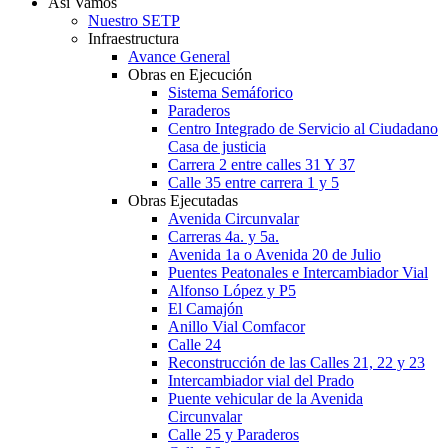
Así Vamos
Nuestro SETP
Infraestructura
Avance General
Obras en Ejecución
Sistema Semáforico
Paraderos
Centro Integrado de Servicio al Ciudadano
Casa de justicia
Carrera 2 entre calles 31 Y 37
Calle 35 entre carrera 1 y 5
Obras Ejecutadas
Avenida Circunvalar
Carreras 4a. y 5a.
Avenida 1a o Avenida 20 de Julio
Puentes Peatonales e Intercambiador Vial
Alfonso López y P5
El Camajón
Anillo Vial Comfacor
Calle 24
Reconstrucción de las Calles 21, 22 y 23
Intercambiador vial del Prado
Puente vehicular de la Avenida
Circunvalar
Calle 25 y Paraderos