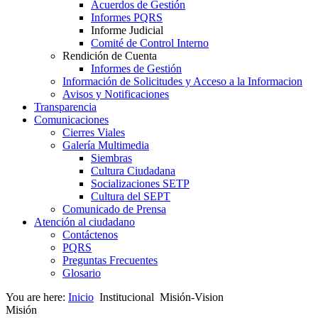
Acuerdos de Gestión
Informes PQRS
Informe Judicial
Comité de Control Interno
Rendición de Cuenta
Informes de Gestión
Información de Solicitudes y Acceso a la Informacion
Avisos y Notificaciones
Transparencia
Comunicaciones
Cierres Viales
Galería Multimedia
Siembras
Cultura Ciudadana
Socializaciones SETP
Cultura del SEPT
Comunicado de Prensa
Atención al ciudadano
Contáctenos
PQRS
Preguntas Frecuentes
Glosario
You are here:
Inicio
Institucional
Misión-Vision
Misión