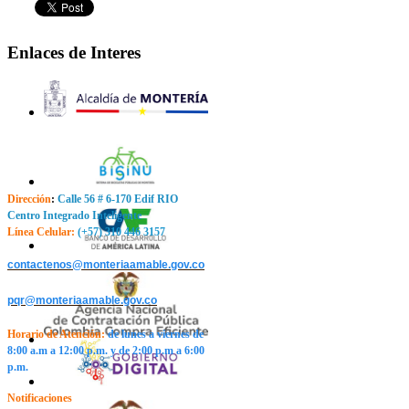
Enlaces de Interes
Dirección
:
Calle 56 # 6-170 Edif RIO
Centro Integrado Inteligente
Línea Celular:
(+57) 310 446 3157
contactenos@monteriaamable.gov.co
pqr@monteriaamable.gov.co
Horario de Atención
:
de lunes a viernes de
8:00 a.m a 12:00 p.m. y de 2:00 p.m a 6:00
p.m.
Notificaciones