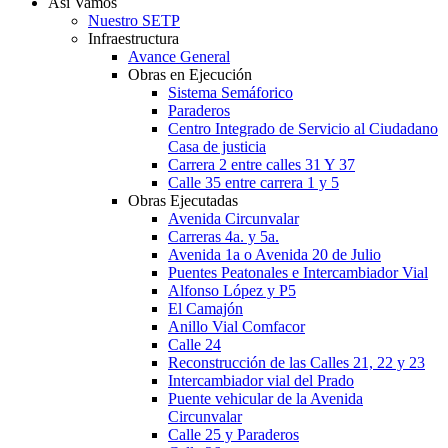
Así Vamos
Nuestro SETP
Infraestructura
Avance General
Obras en Ejecución
Sistema Semáforico
Paraderos
Centro Integrado de Servicio al Ciudadano
Casa de justicia
Carrera 2 entre calles 31 Y 37
Calle 35 entre carrera 1 y 5
Obras Ejecutadas
Avenida Circunvalar
Carreras 4a. y 5a.
Avenida 1a o Avenida 20 de Julio
Puentes Peatonales e Intercambiador Vial
Alfonso López y P5
El Camajón
Anillo Vial Comfacor
Calle 24
Reconstrucción de las Calles 21, 22 y 23
Intercambiador vial del Prado
Puente vehicular de la Avenida
Circunvalar
Calle 25 y Paraderos