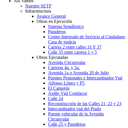
Así Vamos
Nuestro SETP
Infraestructura
Avance General
Obras en Ejecución
Sistema Semáforico
Paraderos
Centro Integrado de Servicio al Ciudadano
Casa de justicia
Carrera 2 entre calles 31 Y 37
Calle 35 entre carrera 1 y 5
Obras Ejecutadas
Avenida Circunvalar
Carreras 4a. y 5a.
Avenida 1a o Avenida 20 de Julio
Puentes Peatonales e Intercambiador Vial
Alfonso López y P5
El Camajón
Anillo Vial Comfacor
Calle 24
Reconstrucción de las Calles 21, 22 y 23
Intercambiador vial del Prado
Puente vehicular de la Avenida
Circunvalar
Calle 25 y Paraderos