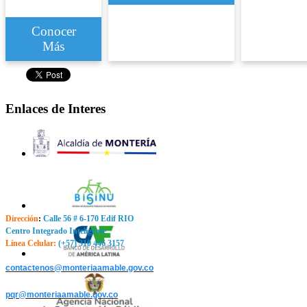
Conocer
Más
Enlaces de Interes
Dirección
:
Calle 56 # 6-170 Edif RIO
Centro Integrado Inteligente
Línea Celular:
(+57) 310 446 3157
contactenos@monteriaamable.gov.co
pqr@monteriaamable.gov.co